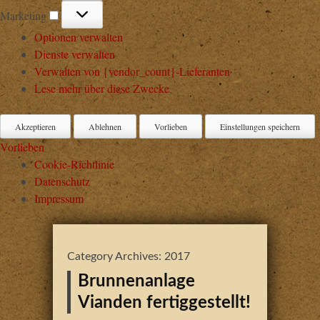
Marketing
Marketing
Optionen verwalten
Dienste verwalten
Verwalten von {vendor_count}-Lieferanten
Lese mehr über diese Zwecke
Akzeptieren
Ablehnen
Vorlieben
Einstellungen speichern
Vorlieben
Cookie-Richtlinie
Datenschutz
Impressum
Category Archives:
2017
Brunnenanlage
Vianden fertiggestellt!