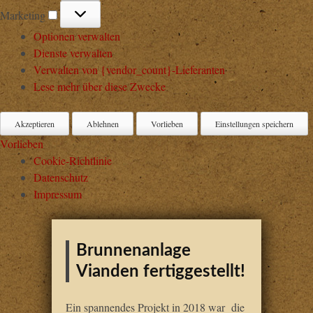
Marketing
Marketing
Optionen verwalten
Dienste verwalten
Verwalten von {vendor_count}-Lieferanten
Lese mehr über diese Zwecke
Akzeptieren
Ablehnen
Vorlieben
Einstellungen speichern
Vorlieben
Cookie-Richtlinie
Datenschutz
Impressum
Brunnenanlage
Vianden fertiggestellt!
Ein spannendes Projekt in 2018 war die